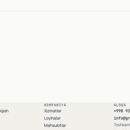
Ismingiz
*
Telefon raqamingi
Kompaniya
ixtiyo
KOMPANIYA
ALOQA
iqish
Xizmatlar
+998 93
Loyihalar
info@gr
Toshkent
Mahsulotlar