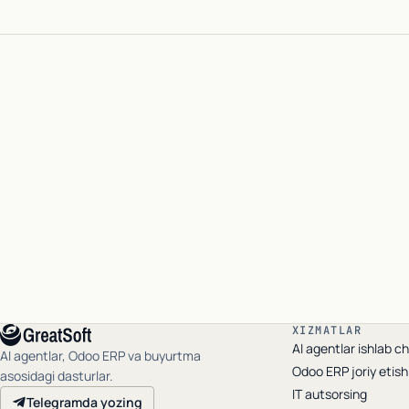
Telegramda yozing
XIZMATLAR
AI agentlar ishlab ch
AI agentlar, Odoo ERP va buyurtma
Odoo ERP joriy etish
asosidagi dasturlar.
IT autsorsing
Telegramda yozing