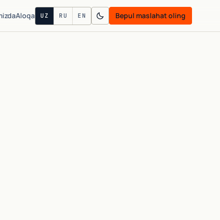
mizda
Aloqa
Bepul maslahat oling
UZ
RU
EN