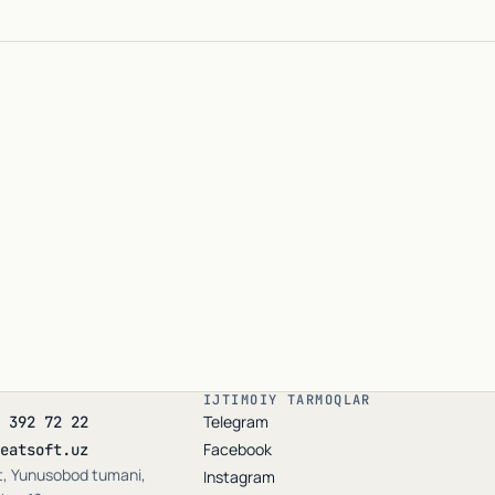
z
*
riy
Yuborish
IJTIMOIY TARMOQLAR
Telegram
 392 72 22
Facebook
eatsoft.uz
, Yunusobod tumani,
Instagram